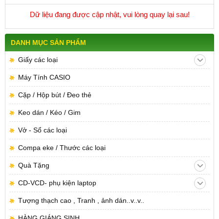
Dữ liệu đang được cập nhật, vui lòng quay lại sau!
DANH MỤC SẢN PHẨM
Giấy các loại
Máy Tính CASIO
Cặp / Hộp bút / Đeo thẻ
Keo dán / Kéo / Gim
Vở - Sổ các loại
Compa eke / Thước các loại
Quà Tặng
CD-VCD- phụ kiện laptop
Tượng thạch cao , Tranh , ảnh dán..v..v..
HÀNG GIÁNG SINH