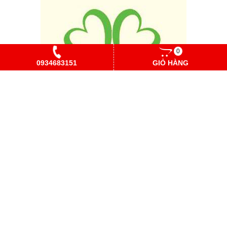
0
0934683151
GIỎ HÀNG
Email : vppgiatot@gmail.com
Call +Zalo : 0934683151
Facebook.com/vppgiatot
Copyright© 2021
Designed By
GianHangVN